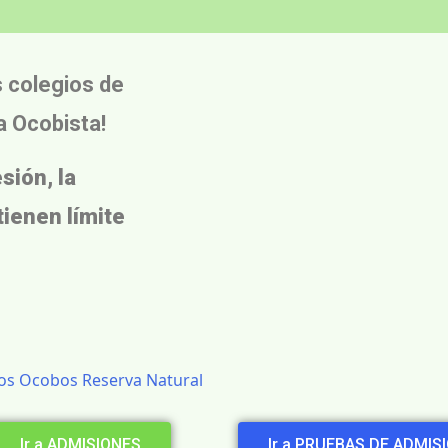
s colegios de
ia Ocobista!
esión,
la
tienen límite
Ir a ADMISIONES
Ir a PRUEBAS DE ADMIS