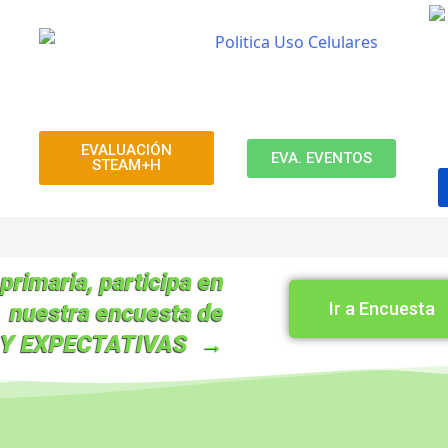
EVALUACIÓN
EVA. EVENTOS
STEAM+H
primaria, participa en
Ir a Encuesta
nuestra encuesta de
 Y EXPECTATIVAS →