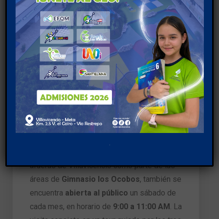
Nuestros estudiantes preparandose para
una aventura
Ocobos Reserva Natural
, ubicada a las
afueras de Villavicencio como parte de las
áreas de
Gimnasio los Ocobos
, también se
encuentra
abierta al público
un sábado de
cada mes, en horario de
9:00 a 11:00 AM
. La